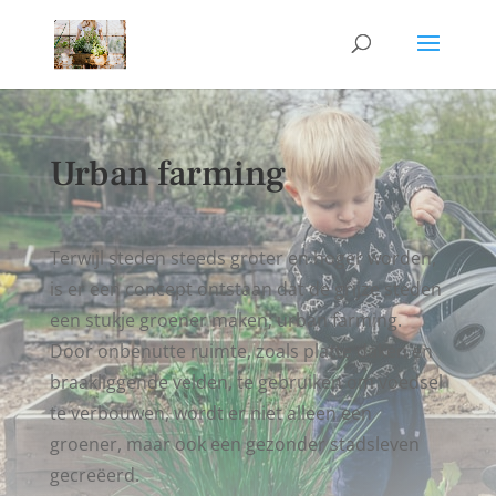
Urban farming
Terwijl steden steeds groter en hoger worden,
is er een concept ontstaan dat de grijze steden
een stukje groener maken; urban farming.
Door onbenutte ruimte, zoals platte daken en
braakliggende velden, te gebruiken om voedsel
te verbouwen, wordt er niet alleen een
groener, maar ook een gezonder stadsleven
gecreëerd.