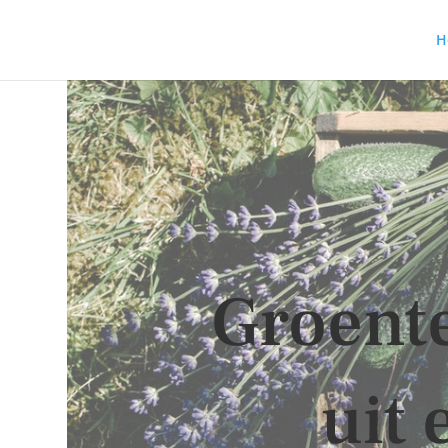
H
Groent
uit 