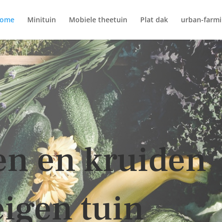
ome
Minituin
Mobiele theetuin
Plat dak
urban-farm
en en kruiden
eigen tuin