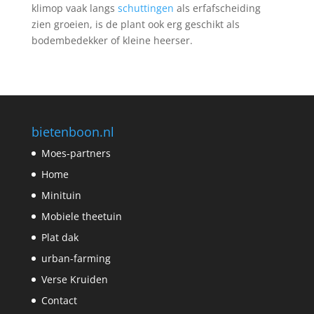
klimop vaak langs
schuttingen
als erfafscheiding
zien groeien, is de plant ook erg geschikt als
bodembedekker of kleine heerser.
bietenboon.nl
Moes-partners
Home
Minituin
Mobiele theetuin
Plat dak
urban-farming
Verse Kruiden
Contact