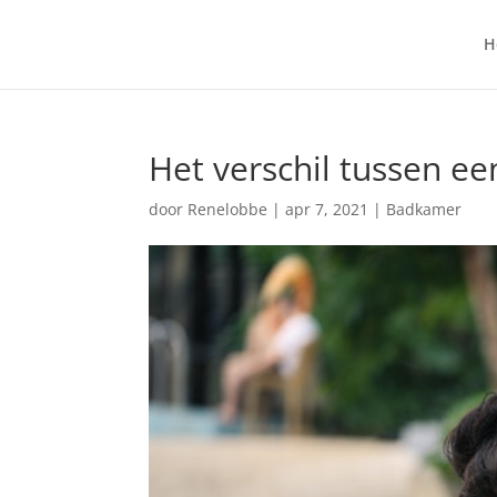
H
Het verschil tussen ee
door
Renelobbe
|
apr 7, 2021
|
Badkamer