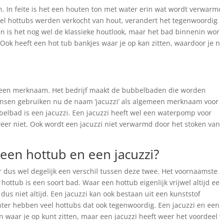
gen. In feite is het een houten ton met water erin wat wordt verwarm
eel hottubs werden verkocht van hout, verandert het tegenwoordig
n is het nog wel de klassieke houtlook, maar het bad binnenin wor
Ook heeft een hot tub bankjes waar je op kan zitten, waardoor je n
ist een merknaam. Het bedrijf maakt de bubbelbaden die worden
ensen gebruiken nu de naam ‘jacuzzi’ als algemeen merknaam voor
elbad is een jacuzzi. Een jacuzzi heeft wel een waterpomp voor
eer niet. Ook wordt een jacuzzi niet verwarmd door het stoken va
 een hottub en een jacuzzi?
er dus wel degelijk een verschil tussen deze twee. Het voornaamste
hottub is een soort bad. Waar een hottub eigenlijk vrijwel altijd e
dus niet altijd. Een jacuzzi kan ook bestaan uit een kunststof
hter hebben veel hottubs dat ook tegenwoordig. Een jacuzzi en een
n waar je op kunt zitten, maar een jacuzzi heeft weer het voordeel