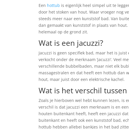
Een
hottub
is eigenlijk heel simpel uit te leg
door het stoken van hout. Waar vroeger nog v
steeds meer naar een kunststof bad. Van buite
dan gemaakt van kunststof in plaats van hout. 
helemaal op de grond zit.
Wat is een jacuzzi?
Jacuzzi is geen specifiek bad, maar het is ju
verkocht onder de merknaam ‘jacuzzi’. Veel m
verschillende bubbelbaden, maar niet elk bubb
massagestralen en dat heeft een hottub dan w
hout, maar juist door een elektrische kachel.
Wat is het verschil tussen
Zoals je hierboven wel hebt kunnen lezen, is 
verschil is dat jacuzzi een merknaam is en een 
houten buitenkant heeft, heeft een jacuzzi dat 
buitenkant en heeft ook een kunststof bad, ec
hottub hebben allebei bankjes in het bad zitte