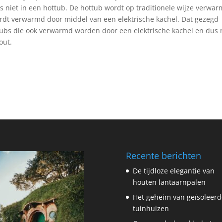
s niet in een hottub. De hottub wordt op traditionele wijze verwa
ordt verwarmd door middel van een elektrische kachel. Dat gezegd
ubs die ook verwarmd worden door een elektrische kachel en dus 
out.
Recente berichten
De tijdloze elegantie van
houten lantaarnpalen
Het geheim van geïsoleerd
tuinhuizen