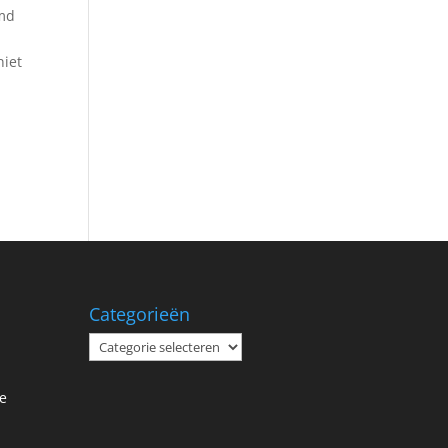
rmd
niet
Categorieën
Categorieën
e