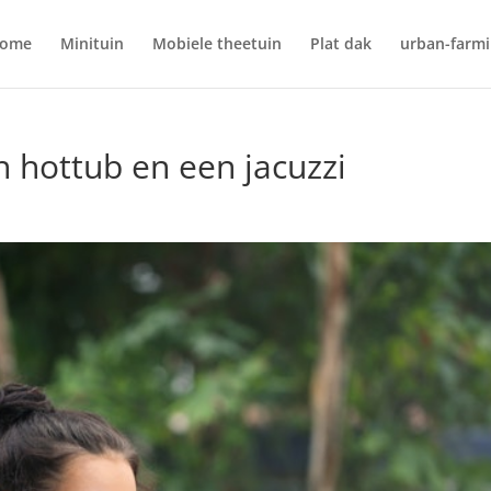
ome
Minituin
Mobiele theetuin
Plat dak
urban-farm
n hottub en een jacuzzi