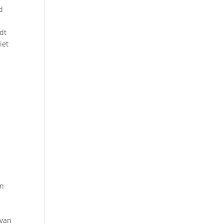
d
dt
iet
n
en
 van