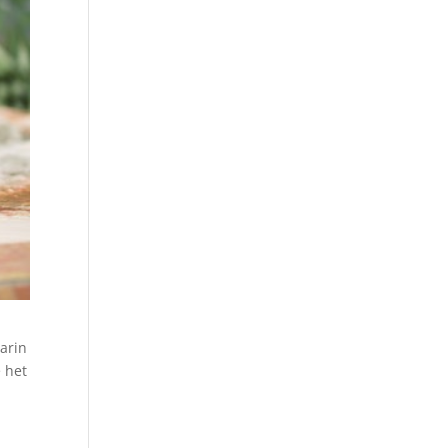
aarin
e het